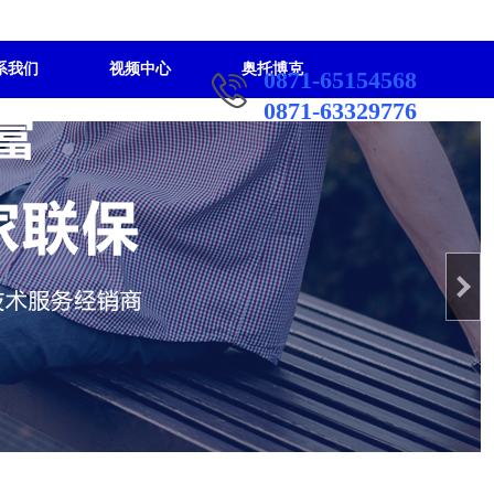
系我们
视频中心
奥托博克
0871-65154568
0871-63329776