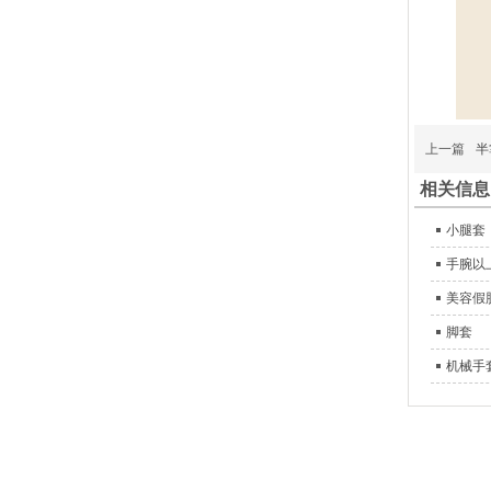
上一篇
半
相关信息
小腿套
手腕以
美容假
脚套
机械手