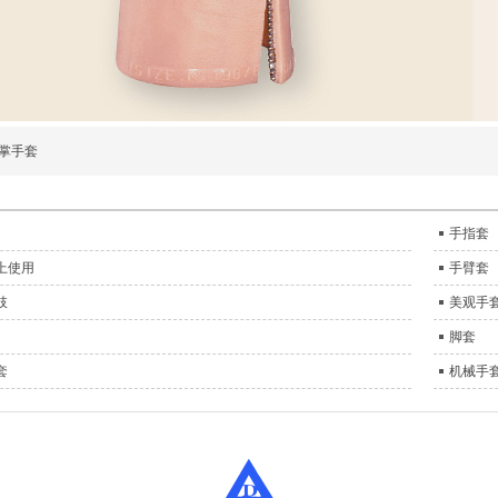
掌手套
手指套
上使用
手臂套
肢
美观手
脚套
套
机械手